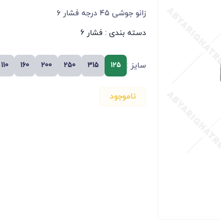
زانو جوشی ۴۵ درجه فشار ۶
دسته بندی :
فشار 6
سایز :
110
160
200
250
315
125
ناموجود