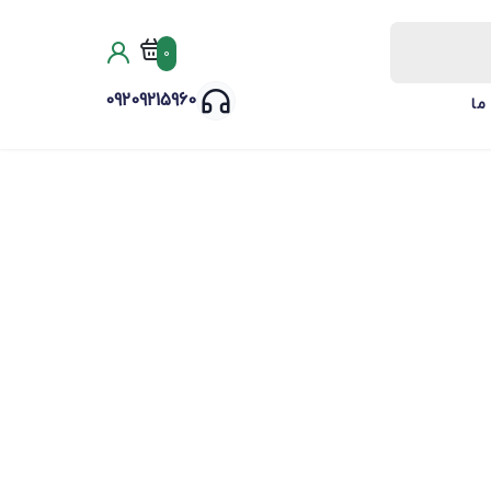
0
09209215960
ما