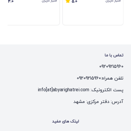
امتیاز کاربران
امتیاز کاربران
4.0
5.0
تماس با ما
09209215960
تلفن همراه:
09209215960
پست الکترونیک: info[at]abyarighatrei.com
آدرس: دفتر مرکزی: مشهد
لینک های مفید