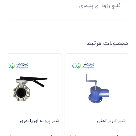
فلنج رزوه ای پلیمری
محصولات مرتبط
شیر آبریز آهنی
ﺷﯿﺮ ﭘﺮواﻧﻪ ای ﭘﻠﯿﻤﺮی