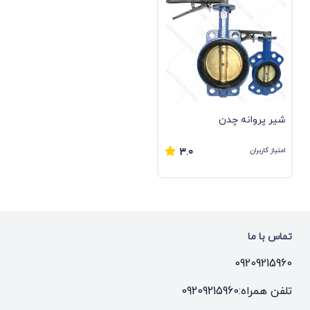
شیر پروانه چدن
امتیاز کاربران
3.0
تماس با ما
09209215960
تلفن همراه:
09209215960