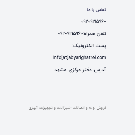
تماس با ما
09209215960
تلفن همراه:
09209215960
پست الکترونیک:
info[at]abyarighatrei.com
آدرس: دفتر مرکزی: مشهد
فروش لوله و اتصالات -شیرآلات و تجهیزات آبیاری