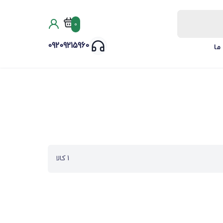
0
09209215960
ما
1 کالا