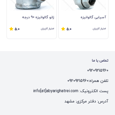
آسیابی گالوانیزه
زانو گالوانیزه 90 درجه
امتیاز کاربران
امتیاز کاربران
5.0
5.0
تماس با ما
09209215960
تلفن همراه:
09209215960
پست الکترونیک: info[at]abyarighatrei.com
آدرس: دفتر مرکزی: مشهد