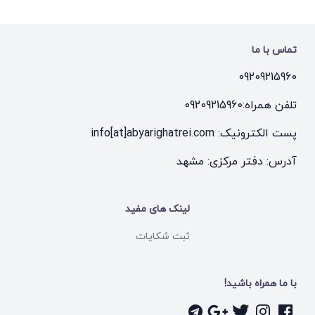
تماس با ما
09209215960
تلفن همراه:
09209215960
پست الکترونیک: info[at]abyarighatrei.com
آدرس: دفتر مرکزی: مشهد
لینک های مفید
ثبت شکایات
با ما همراه باشید!