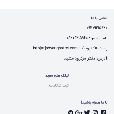
تماس با ما
09209215960
تلفن همراه:
09209215960
پست الکترونیک: info[at]abyarighatrei.com
آدرس: دفتر مرکزی: مشهد
لینک های مفید
ثبت شکایات
با ما همراه باشید!