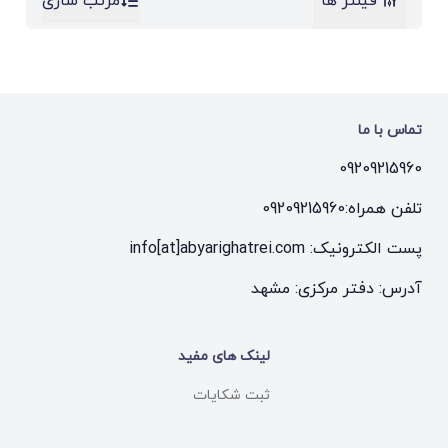
فیلتر ها
مرتب سازی
تماس با ما
09209215960
تلفن همراه:
09209215960
پست الکترونیک: info[at]abyarighatrei.com
آدرس: دفتر مرکزی: مشهد
لینک های مفید
ثبت شکایات