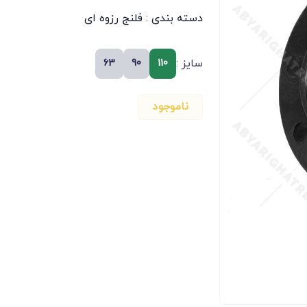
دسته بندی :
فلنج رزوه ای
سایز :
63
90
110
ناموجود