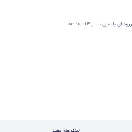
ه ای پلیمری سایز 63 - 90 -110
لینک های مفید