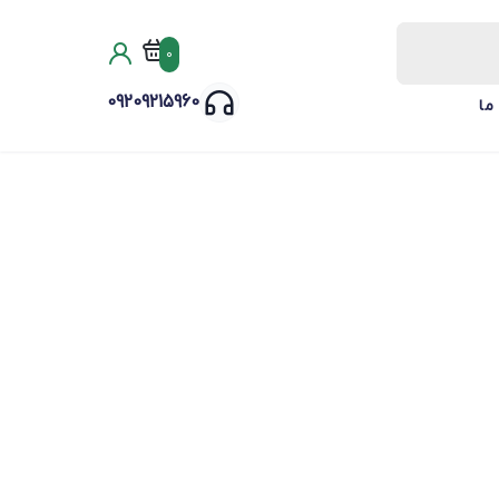
0
09209215960
ما