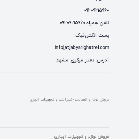
09209215960
تلفن همراه:
09209215960
پست الکترونیک:
info[at]abyarighatrei.com
آدرس: دفتر مرکزی: مشهد
فروش لوله و اتصالات -شیرآلات و تجهیزات آبیاری
فروش لوازم و تجهیزات آبیاری