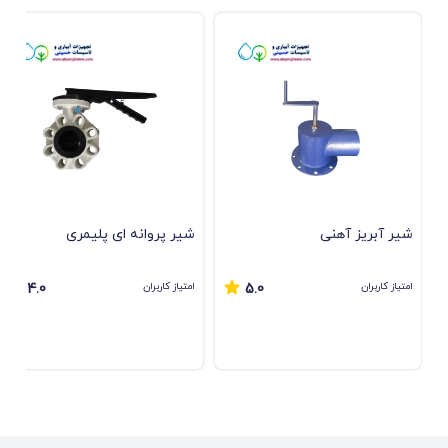
شیر آبریز آهنی
ﺷﯿﺮ ﭘﺮواﻧﻪ ای ﭘﻠﯿﻤﺮی
امتیاز کاربران
امتیاز کاربران
4.0
5.0