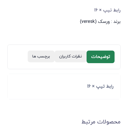
رابط تیپ × 16
برند :
ورسک (veresk)
توضیحات
نظرات کاربران
برچسب ها
رابط تیپ × 16
محصولات مرتبط