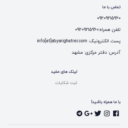
تماس با ما
09209215960
تلفن همراه:
09209215960
پست الکترونیک: info[at]abyarighatrei.com
آدرس: دفتر مرکزی: مشهد
لینک های مفید
ثبت شکایات
با ما همراه باشید!