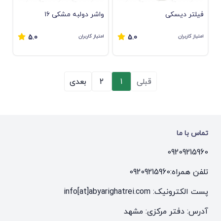
فیلتر دیسکی
واشر دولبه مشکی ۱۶
امتیاز کاربران
امتیاز کاربران
5.0
5.0
قبلی
1
2
بعدی
تماس با ما
09209215960
تلفن همراه:
09209215960
پست الکترونیک: info[at]abyarighatrei.com
آدرس: دفتر مرکزی: مشهد