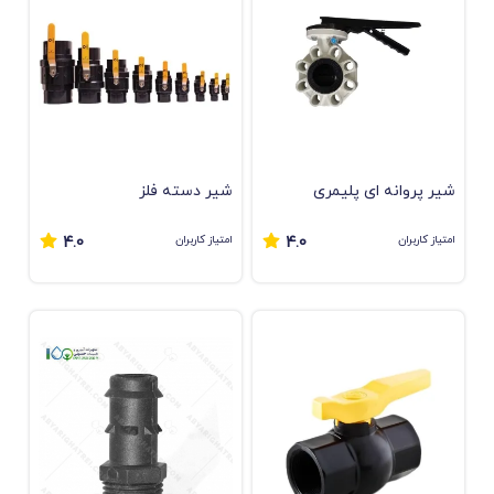
ﺷﯿﺮ ﭘﺮواﻧﻪ ای ﭘﻠﯿﻤﺮی
شیر دسته فلز
امتیاز کاربران
امتیاز کاربران
4.0
4.0