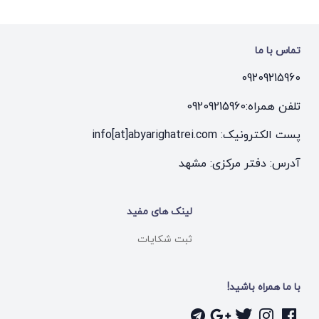
تماس با ما
09209215960
تلفن همراه:
09209215960
پست الکترونیک: info[at]abyarighatrei.com
آدرس: دفتر مرکزی: مشهد
لینک های مفید
ثبت شکایات
با ما همراه باشید!