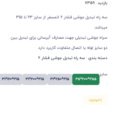
125*110*125
160*63*160
160*90*160
160*110*160
160*125*160