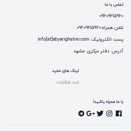
تماس با ما
09209215960
تلفن همراه:
09209215960
پست الکترونیک: info[at]abyarighatrei.com
آدرس: دفتر مرکزی: مشهد
لینک های مفید
ثبت شکایات
با ما همراه باشید!