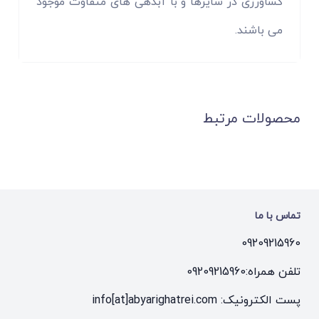
کشاورزی در سایزها و با آبدهی های متفاوت موجود
می باشند.
محصولات مرتبط
تماس با ما
09209215960
تلفن همراه:
09209215960
پست الکترونیک: info[at]abyarighatrei.com