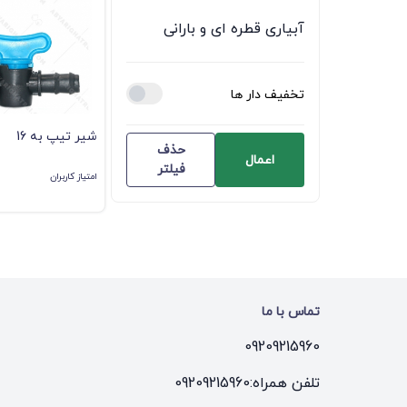
آبیاری قطره ای و بارانی
تخفیف دار ها
شیر تیپ به 16
حذف
اعمال
فیلتر
امتیاز کاربران
تماس با ما
09209215960
تلفن همراه:
09209215960