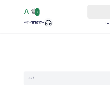
0
09209215960
ما
1 کالا