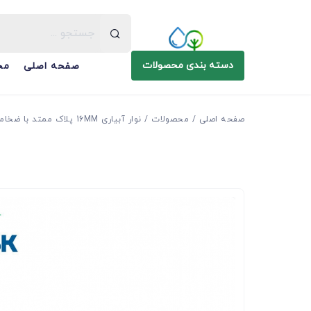
دسته بندی محصولات
صفحه اصلی
مح
صفحه اصلی
محصولات
نوار آبیاری 16MM پلاک ممتد با ضخامت 200فاصله 20CM با دبی 2 لیتر