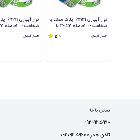
نوار آبیاری 16mm پلاک ممتد با
نوار آبی
ضخامت 200فاصله 30cm با
دبی 2 لیتر
2 لیتر
امتیاز کاربران
امتیاز کاربران
5.0
تماس با ما
09209215960
تلفن همراه:
09209215960