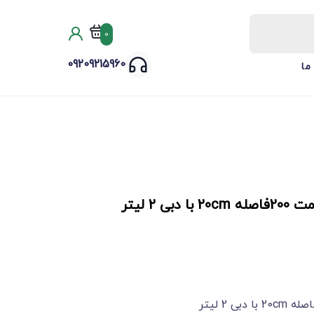
0
09209215960
ما