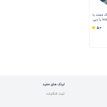
اری 16mm پلاک ممتد با
ضخامت 200فاصله 10cm با دبی
5.0
لینک های مفید
ثبت شکایات