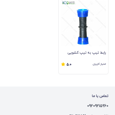
رابط تیپ به تیپ کشویی
امتیاز کاربران
5.0
تماس با ما
09209215960