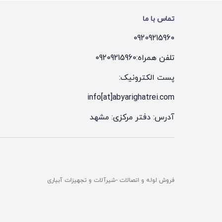
تماس با ما
09209215960
تلفن همراه:
09209215960
پست الکترونیک:
info[at]abyarighatrei.com
آدرس: دفتر مرکزی: مشهد
فروش لوله و اتصالات -شیرآلات و تجهیزات آبیاری