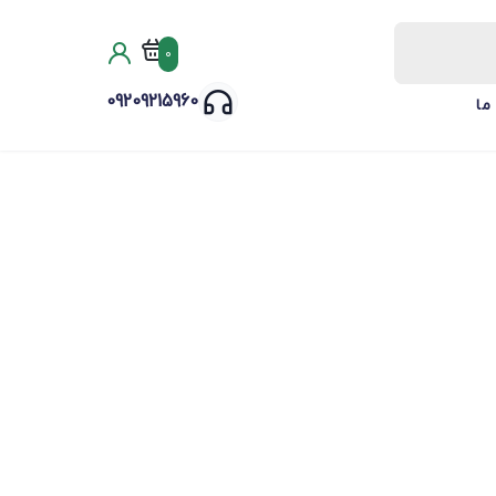
0
09209215960
ما