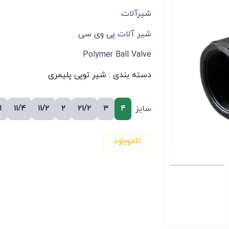
شیرآلات
شیر آلات پی وی سی
Polymer Ball Valve
دسته بندی :
شیر توپی پلیمری
سایز :
1
11/4
11/2
2
21/2
3
4
ناموجود