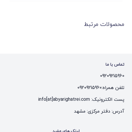
محصولات مرتبط
تماس با ما
09209215960
تلفن همراه:
09209215960
پست الکترونیک: info[at]abyarighatrei.com
آدرس: دفتر مرکزی: مشهد
لینک های مفید