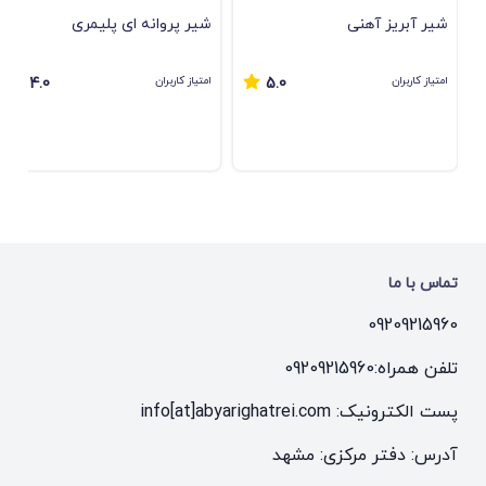
شیر آبریز آهنی
ﺷﯿﺮ ﭘﺮواﻧﻪ ای ﭘﻠﯿﻤﺮی
امتیاز کاربران
امتیاز کاربران
4.0
5.0
تماس با ما
09209215960
تلفن همراه:
09209215960
پست الکترونیک: info[at]abyarighatrei.com
آدرس: دفتر مرکزی: مشهد