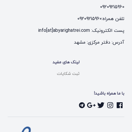
09209215960
تلفن همراه:
09209215960
پست الکترونیک: info[at]abyarighatrei.com
آدرس: دفتر مرکزی: مشهد
لینک های مفید
ثبت شکایات
با ما همراه باشید!