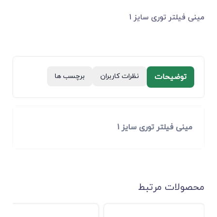
ﻣﯿﻨﻰ ﻓﯿﻠﺘﺮ ﺗﻮری سایز 1
توضیحات
نظرات کاربران
برچسب ها
ﻣﯿﻨﻰ ﻓﯿﻠﺘﺮ ﺗﻮری سایز 1
محصولات مرتبط