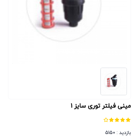
ﻣﯿﻨﻰ ﻓﯿﻠﺘﺮ ﺗﻮری سایز 1
بازدید : 5150