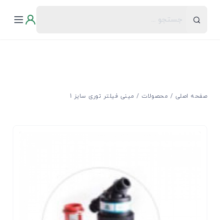
صفحه اصلی
محصولات
ﻣﯿﻨﻰ ﻓﯿﻠﺘﺮ ﺗﻮری سایز 1