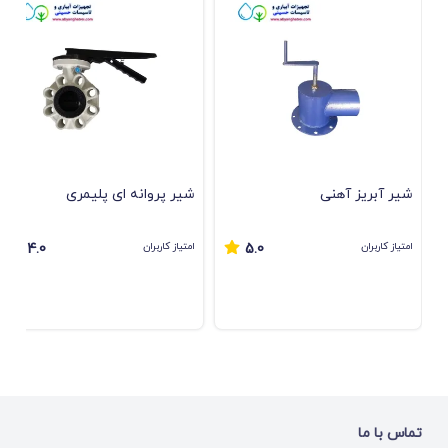
شیر آبریز آهنی
ﺷﯿﺮ ﭘﺮواﻧﻪ ای ﭘﻠﯿﻤﺮی
امتیاز کاربران
امتیاز کاربران
4.0
5.0
تماس با ما