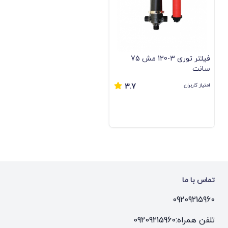
فیلتر توری 3-120 مش 75
سانت
امتیاز کاربران
3.7
تماس با ما
09209215960
تلفن همراه:
09209215960