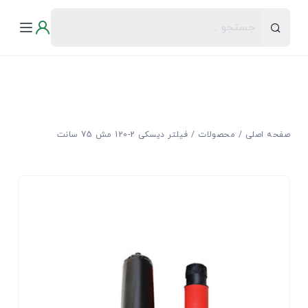
صفحه اصلی
محصولات
ﻓﯿﻠﺘﺮ دﯾﺴﮑﻰ 2-120 مش 75 سانت