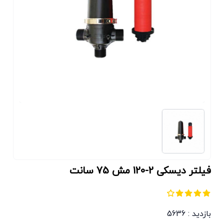
ﻓﯿﻠﺘﺮ دﯾﺴﮑﻰ 2-120 مش 75 سانت
بازدید : 5636