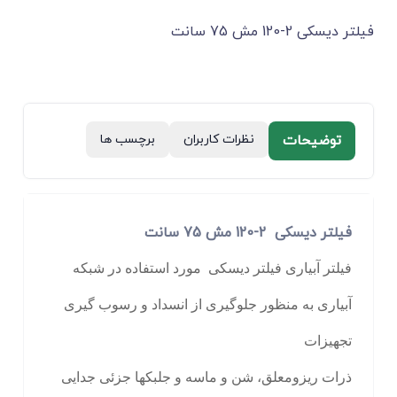
ﻓﯿﻠﺘﺮ دﯾﺴﮑﻰ 2-120 مش 75 سانت
توضیحات
نظرات کاربران
برچسب ها
ﻓﯿﻠﺘﺮ دﯾﺴﮑﻰ 2-120 مش 75 سانت
فیلتر آبیاری فیلتر دیسکی مورد استفاده در شبکه
آبیاری به منظور جلوگیری از انسداد و رسوب گیری
تجهیزات
ذرات ریزومعلق، شن و ماسه و جلبکها جزئی جدایی