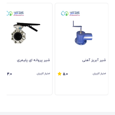
شیر آبریز آهنی
ﺷﯿﺮ ﭘﺮواﻧﻪ ای ﭘﻠﯿﻤﺮی
امتیاز کاربران
امتیاز کاربران
4.0
5.0