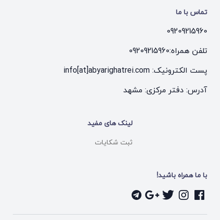
تماس با ما
09209215960
تلفن همراه:
09209215960
پست الکترونیک: info[at]abyarighatrei.com
آدرس: دفتر مرکزی: مشهد
لینک های مفید
ثبت شکایات
با ما همراه باشید!