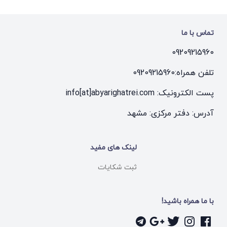
تماس با ما
09209215960
تلفن همراه:
09209215960
پست الکترونیک: info[at]abyarighatrei.com
آدرس: دفتر مرکزی: مشهد
لینک های مفید
ثبت شکایات
با ما همراه باشید!