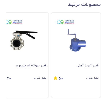
محصولات مرتبط
شیر آبریز آهنی
ﺷﯿﺮ ﭘﺮواﻧﻪ ای ﭘﻠﯿﻤﺮی
امتیاز کاربران
امتیاز کاربران
4.0
5.0