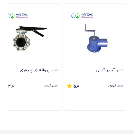
شیر آبریز آهنی
ﺷﯿﺮ ﭘﺮواﻧﻪ ای ﭘﻠﯿﻤﺮی
امتیاز کاربران
امتیاز کاربران
4.0
5.0