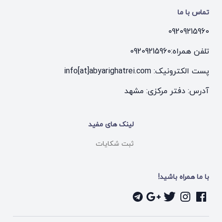
تماس با ما
09209215960
تلفن همراه:
09209215960
پست الکترونیک: info[at]abyarighatrei.com
آدرس: دفتر مرکزی: مشهد
لینک های مفید
ثبت شکایات
با ما همراه باشید!