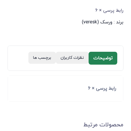
رابط پرسی × 6
برند :
ورسک (veresk)
توضیحات
نظرات کاربران
برچسب ها
رابط پرسی × 6
محصولات مرتبط